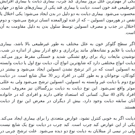
یکی از مهم‌ترین علل بروز بیماری کبد چرب، بیماری دیابت یا بیماری افزایش
غیرطبیعی قند خون است. دیابت یا بیماری قند یکی از بیماری‌های شایع در جهان
محسوب می‌شود. بیماری دیابت به دو دلیل در بدن ایجاد می‌شود؛ یکی اختلال یا
نقص در هورمون انسولین – که از غده لوزالمعده انسان ترشح می‌شود- و دوم
اختلال در جذب و مصرف انسولین توسط سلول بدن به دلیل مقاومت به آن
است.
اگر سطح گلوکز خون به علل مختلف به طور غیرطبیعی بالا باشد، بیماری
دیابت با علایم و نشانه‌های مانند پرادراری و دفع ادرار بیش از اندازه در شب،
نوشیدن مایعات زیاد برای رفع تشنگی شدید و خستگی مفرط بروز می‌کند.
دیابت انواع مختلفی دارد که شایع‌ترین انواع آن، دیابت نوع اول یا دیابت وابسته
به انسولین است که در اثر ترشح نشدن انسولین ایجاد می‌شود و بیشتر در
کودکان، نوجوانان و به طور کلی در افراد زیر 30 سال شایع است. در دیابت
نوع دوم یا دیابت غیر وابسته به انسولین، انسولین ترشح می‌شود ولی به عللی
موثر واقع نمی‌شود. این نوع دیابت به دیابت بزرگسالان نیز معروف است.
افراد بالای 40 سال، کسانی که استعداد چاقی دارند و افرادی که در خانواده
آنان سابقه دیابت وجود دارد، بیش از دیگران در معرض این نوع از دیابت
هستند.
دیابت اگر به خوبی کنترل نشود، عوارض متعددی را برای بیماری ایجاد می‌کند.
یکی از این عوارض کبد چرب است. کبد چرب در دیابت نوع یک شایع نیست
ولی در نیمی از مبتلایان به دیابت نوع دو دیده می‌شود. علت ترشح چربی در