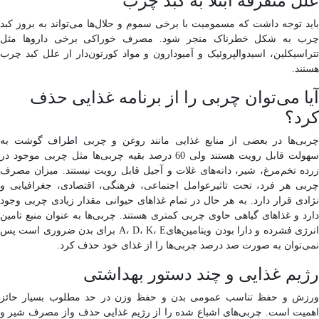
علل متفرقه ابتلا به کبد چرب
باید توجه داشت که مسمومیت با برخی سموم و حلال‌ها می‌تواند به بروز کبد
چرب به شکل خطرناک منجر شود. مصرف خوراکی برخی داروها مثل
تتراسیکلین، اسیدوالپروئیک و آمیودارون و مواد کورتون‌دار از علل کبد چرب
هستند.
آیا می‌توان چربی را از برنامه غذایی حذف
کرد؟
چربی‌ها در بعضی از منابع غذایی مانند روغن و چربی اطراف گوشت به
سهولت قابل رویت هستند ولی 60 درصد بقیه چربی‌ها مثل چربی موجود در
زرده تخم‌مرغ، شیر، دانه‌های غلات و آجیل قابل رویت نیستند. میزان مصرف
چربی هر فرد، تحت تاثیرعوامل اجتماعی، فرهنگی، اقتصادی، جغرافیایی و
نژادی قرار دارد. به هر حال در تمام غذاهای حیوانی مقدار زیادی چربی وجود
دارد و غذاهای گیاهی حاوی چربی کمتری هستند. چربی‌ها به عنوان منبع تامین
انرژی فشرده و دارا بودن ویتامین‌هایA، D، K، E برای بدن ضروری است پس
نمی‌توان به صورت صد درصد چربی‌ها را از غذای خود حذف کرد.
رژیم غذایی و چند دستور بهداشتی
ورزش و حفظ تناسب عمومی بدن و حفظ وزن در حد مطلوب بسیار حائز
اهمیت است. چربی‌های اشباع شده را از رژیم غذایی حذف واز مصرف شیر و