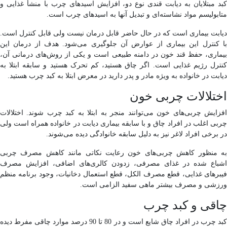
کبد مبتلایان به دیابت قندی نوع دو، افزایش اسیدهای چرب با منشأ غذایی و
متابولیسم مواد نشاسته‌ای و تبدیل آنها به اسیدهای چرب است.
دیابت بیماری است که در حال حاضر قابل درمان نیست ولی قابل کنترل است.
با کنترل این بیماری از عوارض آن جلوگیری می‌شود. هدف از درمان این
بیماری، حفظ قند خون در دامنه طبیعی است و یکی از روش‌های درمانی آن،
کنترل رژیم غذایی است. اگر چاق هستید، کم تحرک هستید و سابقه ابتلا به
دیابت در خانواده به ویژه مادر و پدر دارید در معرض ابتلا به کبد چرب هستید.
اختلالات چربی خون
افزایش چربی‌های خون می‌توانند منجر به ابتلا به کبد چرب شوند. اختلالات
چربی اغلب در افراد چاق و با سابقه بیماری دیابت در خانواده همراه است ولی
در برخی افراد لاغر نیز به دلیل سابقه خانوادگی دیده می‌شوند.
به منظور کاهش چربی‌های خون رعایت نکاتی مانند کاهش مصرف چربی
اشباع شده در غذای مصرفی، زدودن کالری‌های اضافی، افزایش مصرف
فیبرهای غذایی، قطع مصرف الکل، قطع استعمال دخانیات، وجود برنامه منظم
ورزشی و مصرف بیشتر ماهی سفید الزامی است.
چاقی و کبد چرب
کبد چرب در افراد چاق شایع است و در 80 تا 90 درصد موارد چاقی مفرط دیده