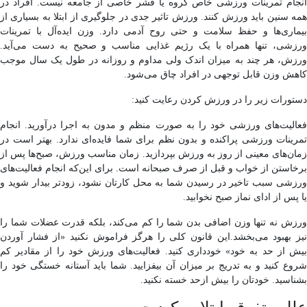
انجام تمرینات ورزشی خاص گروه یا قشر خاصی از جامعه نیست. افراد در
همه سنین باید ورزش کنند. ورزش تاثیر جدی در جلوگیری از ابتلا به بسیاری از
بیماری‌ها و حفظ سلامت و حتی روح آدمی دارد. وزن ایده‌آل با تمرینات
ورزشی، تنها همراه با یک رژیم غذایی مناسب و صحیح به دست می‌آید.
ورزش، هر چند به میزان اندک ولی مداوم و روزانه در طول یک سال موجب
کاهش وزن قابل توجهی در افراد چاق می‌شود.
دستورات زیر را در ورزش کردن رعایت کنید:
فعالیت‌های ورزشی خود را به صورت منظم و مدون به اجرا درآورید. انجام
تمرینات ورزشی پراکنده و بدون نظم برای شما فایده‌ای ندارد. بهتر است در
زمان‌های معینی از روز به ورزش بپردازید. زمان مناسب ورزش، صبح‌ها پس از
برخاستن از خواب و قبل از صرف صبحانه است. برای این‌که انجام فعالیت‌های
ورزشی سبب تاخیر در رسیدن شما به محل کارتان نشود، زودتر بیدار شوید و
یا پس از ادای نماز صبح نخوابید.
ورزش نه تنها وزن اضافی بدن شما را کم می‌کند، بلکه قدرت عضلات شما را
نیز بهبود می‌بخشد.این قانون کلی را هرگز فراموش نکنید «از فشار آوردن
بیش از حد به خود» خودداری کنید. فعالیت‌های ورزش خود را از مقادیر کم
شروع کنید و به تدریج بر میزان آن بیفزایید. شما باید آستانه خستگی خود را
بشناسید. خودتان را بیش ازحد خسته نکنید.