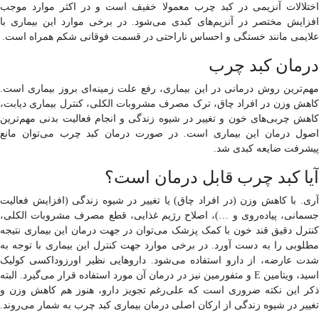
اختلالات آنزیمی در کبد چرب معمولا خفیف است و در اکثر موارد موجب
افزایش مختصر در آنزیم‌های کبدی می‌شود. در برخی موارد این بیماری با
علایمی مانند خستگی و احساس ناراحتی در قسمت فوقانی شکم همراه است.
درمان کبد چرب
مهم‌ترین روش درمانی در این بیماری، رفع علت زمینه‌ای بروز بیماری است.
کاهش وزن در افراد چاق، ترک مصرف مشروبات الکلی، کنترل بیماری دیابت،
کاهش چربی‌های خون و تغییر در شیوه زندگی و انجام فعالیت بدنی مهم‌ترین
اصول درمان این بیماری است. در صورت درمان کبد چرب می‌توان مانع
پیشرفت ضایعه کبدی شد.
آیا کبد چرب قابل درمان است؟
آری. با کاهش وزن (در افراد چاق) یا تغییر در شیوه زندگی (افزایش فعالیت
جسمانی، پیاده‌روی و …)، اصلاح رژیم غذایی، قطع مصرف مشروبات الکلی،
کنترل دقیق قند خون با کمک پزشک می‌توان در جهت درمان این بیماری نتیجه
مطلوبی را به دست آورد. در برخی موارد جهت کنترل این بیماری با توجه به
شدت عارضه، از دارو استفاده می‌شود. داروهایی نظیر اورزوداکسی کولیک
اسید، ویتامین E و متفورمین نیز در درمان آن مورد استفاده قرار می‌گیرد. البته
ذکر این نکته ضروری است که علی‌رغم تجویز دارو، هنوز هم کاهش وزن و
تغییر در شیوه زندگی از ارکان اصلی درمان بیماری کبد چرب به شمار می‌روند.