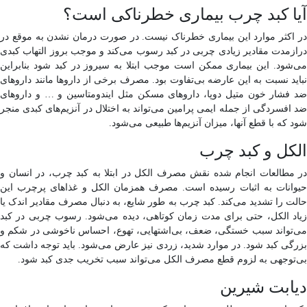
آیا کبد چرب بیماری خطرناکی است؟
در اکثر موارد این بیماری خطرناک نیست. در صورت درمان نشدن به موقع در
درازمدت مقادیر زیادی چربی در کبد رسوب می‌کند و موجب بروز التهاب کبدی
می‌شود. این بیماری ممکن است موجب ابتلا به سیروز در کبد شود بنابراین
نباید نسبت به این عارضه بی‌تفاوت بود. مصرف برخی از داروها مانند داروهای
ضد فشار خون متیل دوپا، داروهای مسکن مثل ایندومتاسین و … و داروهای
ضد افسردگی از جمله ایمی پرامین می‌تواند به اختلال در آنزیم‌های کبدی منجر
شود که با قطع آنها، میزان آنزیم‌ها طبیعی می‌شود.
الکل و کبد چرب
در مطالعات انجام شده نقش مصرف الکل در ابتلا به کبد چرب، در انسان و
حیوانات به اثبات رسیده است. مصرف همزمان الکل و غذاهای پرچرب این
حالت را تشدید می‌کند. کبد چرب به طور شایع، به دنبال مصرف مقادیر اندک یا
زیاد الکل، حتی برای مدت زمان کوتاهی، دیده می‌شود. رسوب چربی در کبد
می‌تواند سبب خستگی، ضعف، بی‌اشتهایی، تهوع، احساس ناخوشی در شکم و
بزرگی کبد شود. در موارد شدید، زردی نیز عارض می‌شود. باید توجه داشت که
بی‌توجهی به لزوم قطع مصرف الکل می‌تواند سبب تخریب جدی کبد شود.
دیابت شیرین